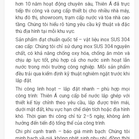
hơn 10 năm hoạt động chuyên sâu, Thiên Á đã trực
tiếp thi công và cung cấp thiết bị cho nhiều nhà máy,
khu đô thị, showroom, trạm cấp nước và tòa nhà cao
tầng. Chúng tôi hiểu rõ từng yêu cầu kỹ thuật và đặc
thù địa hình tại mỗi khu vực.
Sản phẩm đạt chuẩn quốc tế – vật liệu inox SUS 304
cao cấp: Chúng tôi chỉ sử dụng inox SUS 304 nguyên
chất, có khả năng chống oxy hóa, chống ăn mòn và
chịu áp lực tốt, phù hợp cả cho nước sinh hoạt lẫn
nước trong môi trường công nghiệp. Mỗi sản phẩm
đều trải qua kiểm định kỹ thuật nghiêm ngặt trước khi
lắp đặt.
Thi công linh hoạt – lắp đặt nhanh – phù hợp mọi
công trình: Thiên Á cung cấp bể nước lắp ghép với
thiết kế tùy chỉnh theo yêu cầu, lắp được trên mái,
dưới mặt đất, khu vực hạn chế diện tích hoặc địa hình
khó. Thời gian thi công chỉ từ 2–5 ngày, không ảnh
hưởng đến tiến độ tổng thể của công trình.
Chi phí cạnh tranh – báo giá minh bạch: Chúng tôi
minh bạch về giá, không phát sinh phụ phí, đồng thời