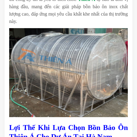
hàng đầu, mang đến các giải pháp bồn bảo ôn inox chất
lượng cao, đáp ứng mọi yêu cầu khắt khe nhất của thị trường
này.
Lợi Thế Khi Lựa Chọn Bồn Bảo Ôn
Thiên Á Cho Dự Án Tại Hà Nam