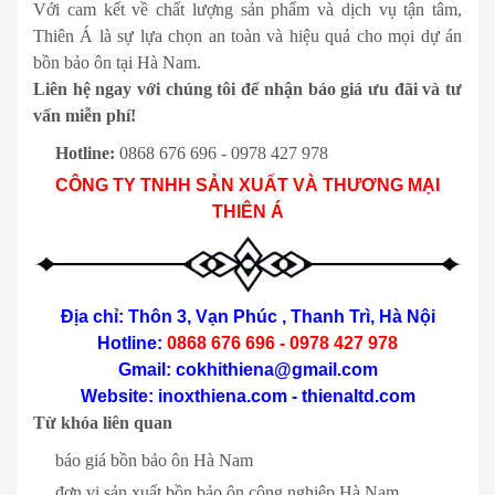
Với cam kết về chất lượng sản phẩm và dịch vụ tận tâm,
Thiên Á là sự lựa chọn an toàn và hiệu quả cho mọi dự án
bồn bảo ôn tại Hà Nam.
Liên hệ ngay với chúng tôi để nhận báo giá ưu đãi và tư
vấn miễn phí!
Hotline:
0868 676 696 - 0978 427 978
CÔNG TY TNHH SẢN XUẤT VÀ THƯƠNG MẠI
THIÊN Á
Địa chỉ: Thôn 3, Vạn Phúc , Thanh Trì, Hà Nội
Hotline:
0868 676 696 - 0978 427 978
Gmail: cokhithiena@gmail.com
Website: inoxthiena.com - thienaltd.com
Từ khóa liên quan
báo giá bồn bảo ôn Hà Nam
đơn vị sản xuất bồn bảo ôn công nghiệp Hà Nam