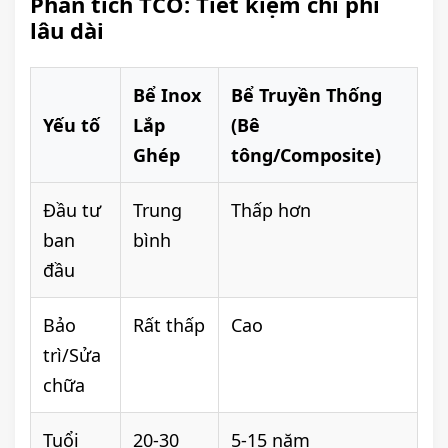
Phân tích TCO: Tiết kiệm chi phí
lâu dài
Bể Inox
Bể Truyền Thống
Yếu tố
Lắp
(Bê
Ghép
tông/Composite)
Đầu tư
Trung
Thấp hơn
ban
bình
đầu
Bảo
Rất thấp
Cao
trì/Sửa
chữa
Tuổi
20-30
5-15 năm