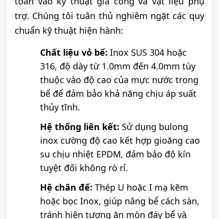
toàn vào kỹ thuật gia công và vật liệu phụ
trợ. Chúng tôi tuân thủ nghiêm ngặt các quy
chuẩn kỹ thuật hiện hành:
Chất liệu vỏ bể:
Inox SUS 304 hoặc
316, độ dày từ 1.0mm đến 4.0mm tùy
thuộc vào độ cao của mực nước trong
bể để đảm bảo khả năng chịu áp suất
thủy tĩnh.
Hệ thống liên kết:
Sử dụng bulong
inox cường độ cao kết hợp gioăng cao
su chịu nhiệt EPDM, đảm bảo độ kín
tuyệt đối không rò rỉ.
Hệ chân đế:
Thép U hoặc I mạ kẽm
hoặc bọc Inox, giúp nâng bể cách sàn,
tránh hiện tượng ăn mòn đáy bể và