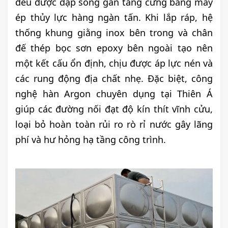
đều được dập sóng gân tăng cứng bằng máy
ép thủy lực hàng ngàn tấn. Khi lắp ráp, hệ
thống khung giằng inox bên trong và chân
đế thép bọc sơn epoxy bên ngoài tạo nên
một kết cấu ổn định, chịu được áp lực nén và
các rung động địa chất nhẹ. Đặc biệt, công
nghệ hàn Argon chuyên dụng tại Thiên Á
giúp các đường nối đạt độ kín thít vĩnh cửu,
loại bỏ hoàn toàn rủi ro rò rỉ nước gây lãng
phí và hư hỏng hạ tầng công trình.