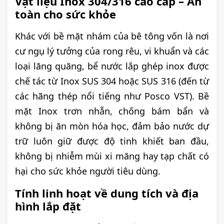
Vật liệu Inox 304/316 cao cấp – An
toàn cho sức khỏe
Khác với bề mặt nhám của bê tông vốn là nơi
cư ngụ lý tưởng của rong rêu, vi khuẩn và các
loại lăng quăng, bể nước lắp ghép inox được
chế tác từ Inox SUS 304 hoặc SUS 316 (đến từ
các hãng thép nổi tiếng như Posco VST). Bề
mặt Inox trơn nhẵn, chống bám bẩn và
không bị ăn mòn hóa học, đảm bảo nước dự
trữ luôn giữ được độ tinh khiết ban đầu,
không bị nhiễm mùi xi măng hay tạp chất có
hại cho sức khỏe người tiêu dùng.
Tính linh hoạt về dung tích và địa
hình lắp đặt