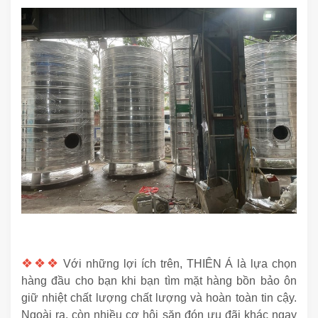
❖❖❖
Với những lợi ích trên, THIÊN Á là lựa chọn
hàng đầu cho bạn khi bạn tìm mặt hàng bồn bảo ôn
giữ nhiệt chất lượng chất lượng và hoàn toàn tin cậy.
Ngoài ra, còn nhiều cơ hội săn đón ưu đãi khác ngay