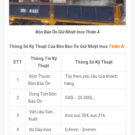
Bồn Bảo Ôn Giữ Nhiệt Inox Thiên Á
Thông Số Kỹ Thuật Của Bồn Bảo Ôn Giữ Nhiệt Inox
Thiên Á
:
Thông Tin Kỹ
STT
Thông Số Kỹ Thuật
Thuật
Kích Thước
Tùy theo yêu cầu của khách
1
Bồn Bảo Ôn
hàng
Dung Tích Bồn
2
500L - 25.000L,...
Bảo Ôn
Vật Liệu Sản
3
Inox sus 304, sus 316
Xuất
4
Độ Dày Inox
0,4mm - 2mmm