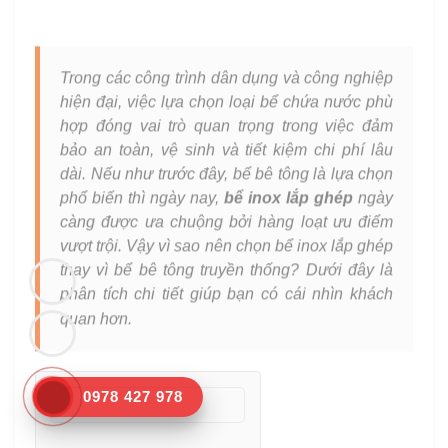
02/07/2025
11:00
Trong các công trình dân dụng và công nghiệp
hiện đại, việc lựa chọn loại bể chứa nước phù
hợp đóng vai trò quan trọng trong việc đảm
bảo an toàn, vệ sinh và tiết kiệm chi phí lâu
dài. Nếu như trước đây, bể bê tông là lựa chọn
phổ biến thì ngày nay,
bể inox lắp ghép
ngày
càng được ưa chuộng bởi hàng loạt ưu điểm
vượt trội.
Vậy vì sao nên chọn bể inox lắp ghép
thay vì bể bê tông truyền thống? Dưới đây là
phân tích chi tiết giúp bạn có cái nhìn khách
quan hơn.
0978 427 978
TÓM TẮT NỘI DUNG