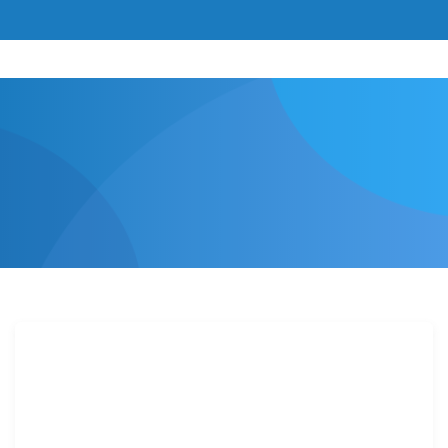
0978 427 978
Tin tức
Trang chủ
Tin tức
Vì Sao Nên Chọn Bể Inox Lắp Ghép
Thay Vì Bể Bê Tông Truyền Thống?