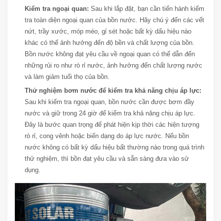
Kiểm tra ngoại quan:
Sau khi lắp đặt, bạn cần tiến hành kiểm
tra toàn diện ngoại quan của bồn nước. Hãy chú ý đến các vết
nứt, trầy xước, móp méo, gỉ sét hoặc bất kỳ dấu hiệu nào
khác có thể ảnh hưởng đến độ bền và chất lượng của bồn.
Bồn nước không đạt yêu cầu về ngoại quan có thể dẫn đến
những rủi ro như rò rỉ nước, ảnh hưởng đến chất lượng nước
và làm giảm tuổi thọ của bồn.
Thử nghiệm bơm nước để kiểm tra khả năng chịu áp lực:
Sau khi kiểm tra ngoại quan, bồn nước cần được bơm đầy
nước và giữ trong 24 giờ để kiểm tra khả năng chịu áp lực.
Đây là bước quan trọng để phát hiện kịp thời các hiện tượng
rò rỉ, cong vênh hoặc biến dạng do áp lực nước. Nếu bồn
nước không có bất kỳ dấu hiệu bất thường nào trong quá trình
thử nghiệm, thì bồn đạt yêu cầu và sẵn sàng đưa vào sử
dụng.