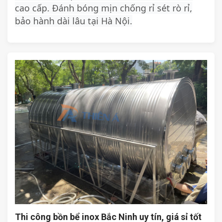
cao cấp. Đánh bóng mịn chống rỉ sét rò rỉ,
bảo hành dài lâu tại Hà Nội.
Thi công bồn bể inox Bắc Ninh uy tín, giá sỉ tốt