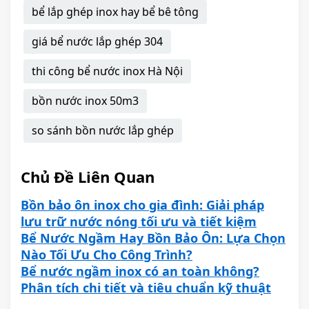
bể lắp ghép inox hay bể bê tông
giá bể nước lắp ghép 304
thi công bể nước inox Hà Nội
bồn nước inox 50m3
so sánh bồn nước lắp ghép
Chủ Đề Liên Quan
Bồn bảo ôn inox cho gia đình: Giải pháp
lưu trữ nước nóng tối ưu và tiết kiệm
Bể Nước Ngầm Hay Bồn Bảo Ôn: Lựa Chọn
Nào Tối Ưu Cho Công Trình?
Bể nước ngầm inox có an toàn không?
Phân tích chi tiết và tiêu chuẩn kỹ thuật