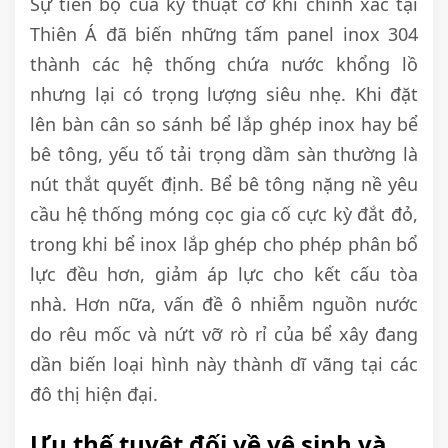
Sự tiến bộ của kỹ thuật cơ khí chính xác tại
Thiên Á đã biến những tấm panel inox 304
thành các hệ thống chứa nước khổng lồ
nhưng lại có trọng lượng siêu nhẹ. Khi đặt
lên bàn cân so sánh bể lắp ghép inox hay bể
bê tông, yếu tố tải trọng dầm sàn thường là
nút thắt quyết định. Bể bê tông nặng nề yêu
cầu hệ thống móng cọc gia cố cực kỳ đắt đỏ,
trong khi bể inox lắp ghép cho phép phân bổ
lực đều hơn, giảm áp lực cho kết cấu tòa
nhà. Hơn nữa, vấn đề ô nhiễm nguồn nước
do rêu mốc và nứt vỡ rò rỉ của bể xây đang
dần biến loại hình này thành dĩ vãng tại các
đô thị hiện đại.
Ưu thế tuyệt đối về vệ sinh và