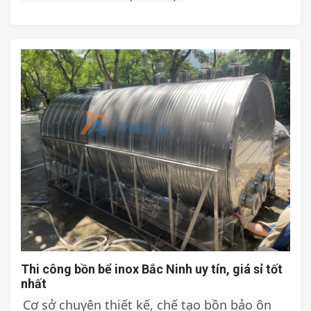
Thi công bồn bể inox Bắc Ninh uy tín, giá sỉ tốt
nhất
Cơ sở chuyên thiết kế, chế tạo bồn bảo ôn